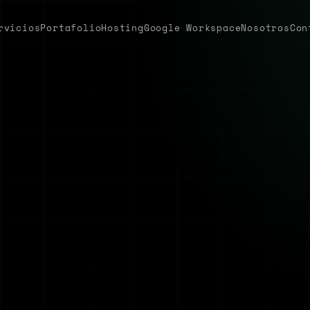
rvicios
Portafolio
Hosting
Google Workspace
Nosotros
Con