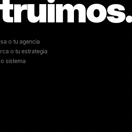
struimos
sa o tu agencia
rca o tu estrategia
 o sistema