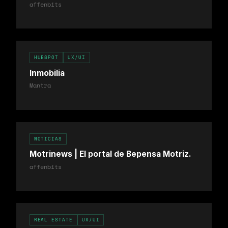
affenbits
HUBSPOT
UX/UI
Inmobilia
Mantra
NOTICIAS
Motrinews | El portal de Bepensa Motriz.
affenbits
REAL ESTATE
UX/UI