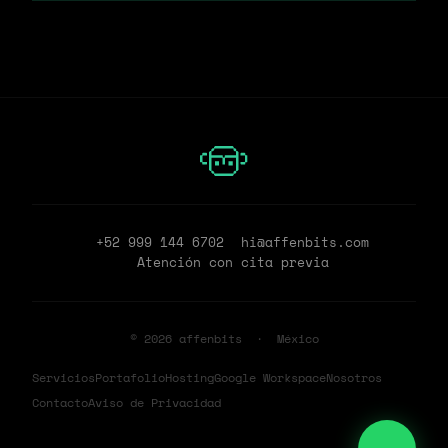
+52 999 144 6702
hi@affenbits.com
Atención con cita previa
©
2026
affenbits · México
Servicios
Portafolio
Hosting
Google Workspace
Nosotros
Contacto
Aviso de Privacidad