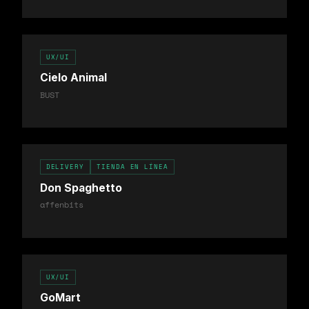
UX/UI
Cielo Animal
BUST
DELIVERY
TIENDA EN LÍNEA
Don Spaghetto
affenbits
UX/UI
GoMart