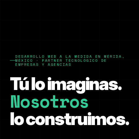
DESARROLLO WEB A LA MEDIDA EN MÉRIDA,
MÉXICO · PARTNER TECNOLÓGICO DE
EMPRESAS Y AGENCIAS
Tú lo imaginas.
Nosotros
lo construimos.