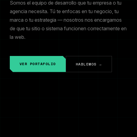
Somos el equipo de desarrollo que tu empresa o tu
agencia necesita. Tú te enfocas en tu negocio, tu
marca o tu estrategia — nosotros nos encargamos
de que tu sitio o sistema funcionen correctamente en
la web.
VER PORTAFOLIO
HABLEMOS →